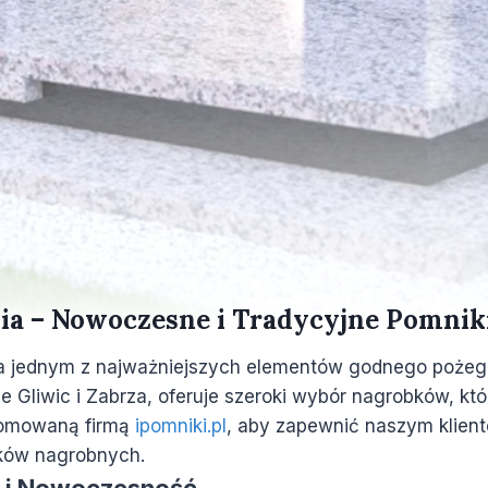
a – Nowoczesne i Tradycyjne Pomniki 
, a jednym z najważniejszych elementów godnego pożeg
nie Gliwic i Zabrza, oferuje szeroki wybór nagrobków, k
enomowaną firmą
ipomniki.pl
, aby zapewnić naszym klient
ików nagrobnych.
ja i Nowoczesność