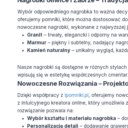
Wybór odpowiedniego nagrobka to ważna decyzj
oferujemy pomniki, które można dostosować do i
nowoczesne nagrobki, wykonane z najwyższej ja
Granit
– trwały, elegancki i odporny na wa
Marmur
– piękny i subtelny, nadający nag
Kamień naturalny
– unikalny wygląd, każda
Nasze nagrobki są dostępne w różnych stylach 
wpisują się w estetykę współczesnych cmentarz
Nowoczesne Rozwiązania – Projekto
Dzięki współpracy z
ipomniki.pl
, oferujemy nowo
z intuicyjnego kreatora online, który umożliwi
rozwiązanie pozwala na:
Wybór kształtu i materiału nagrobka
– dos
Personalizację detali
– dodawanie graweró