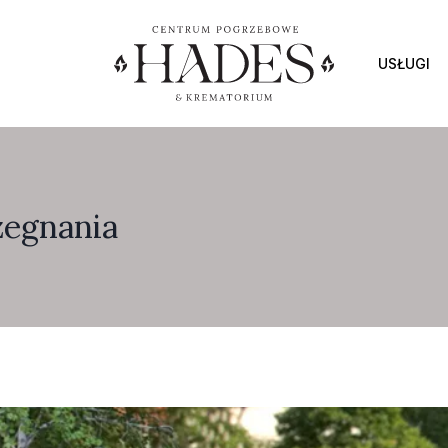
USŁUGI
żegnania