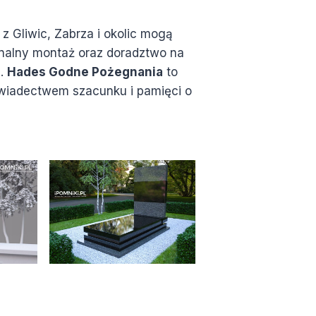
i z Gliwic, Zabrza i okolic mogą
onalny montaż oraz doradztwo na
a.
Hades Godne Pożegnania
to
świadectwem szacunku i pamięci o