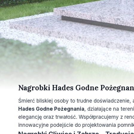
Nagrobki Hades Godne Pożegnani
Śmierć bliskiej osoby to trudne doświadczenie
Hades Godne Pożegnania
, działające na tere
elegancję oraz trwałość. Współpracujemy z r
innowacyjne podejście do projektowania pomn
Nagrobki Gliwice i Zabrze – Tradyc