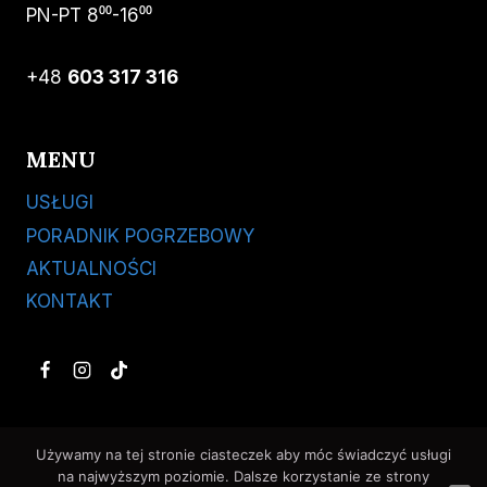
PN-PT 8⁰⁰-16⁰⁰
+48
603 317 316
MENU
USŁUGI
PORADNIK POGRZEBOWY
AKTUALNOŚCI
KONTAKT
Używamy na tej stronie ciasteczek aby móc świadczyć usługi
na najwyższym poziomie. Dalsze korzystanie ze strony
© 2026 HADES Godne Pożegnania ™ | rocksolids in