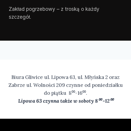
Zakład pogrzebowy – z troską o każdy
szczegół.
Biura Gliwice ul. Lipowa 63, ul. Młyńska 2 oraz
Zabrze ul. Wolności 209 czynne od poniedziałku
do piątku 8⁰⁰-16⁰⁰.
Lipowa 63 czynna także w soboty 8⁰⁰ -12⁰⁰