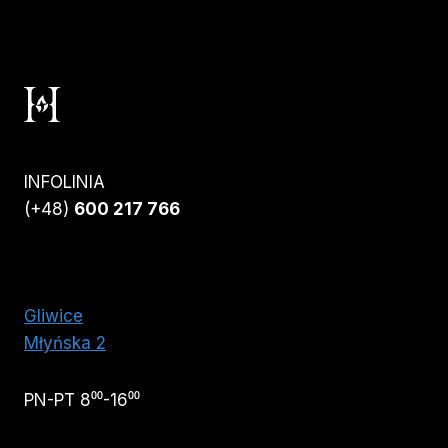
INFOLINIA
(+48)
600 217 766
Gliwice
Młyńska 2
PN-PT 8⁰⁰-16⁰⁰