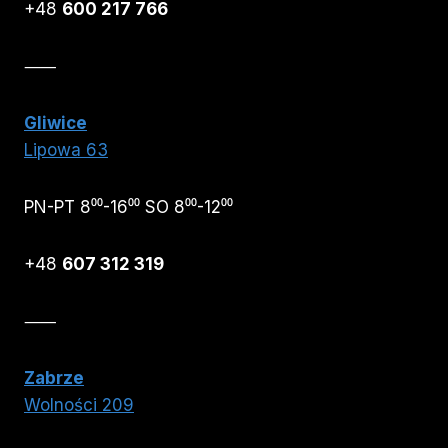
+48
600 217 766
⸺
Gliwice
Lipowa 63
PN-PT 8⁰⁰-16⁰⁰ SO 8⁰⁰-12⁰⁰
+48
607 312 319
⸺
Zabrze
Wolności 209