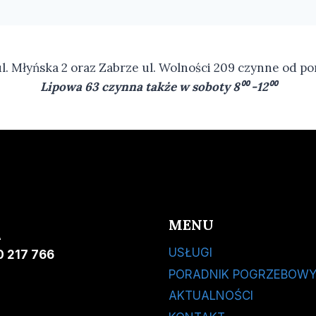
ul. Młyńska 2 oraz Zabrze ul. Wolności 209 czynne od po
Lipowa 63 czynna także w soboty 8⁰⁰ -12⁰⁰
MENU
A
USŁUGI
 217 766
PORADNIK POGRZEBOW
AKTUALNOŚCI