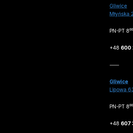
Gliwice
Młyńska 
PN-PT 8⁰⁰
+48
600 
⸺
Gliwice
Lipowa 6
PN-PT 8⁰⁰
+48
607 