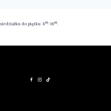
niedziałku do piątku 8⁰⁰-16⁰⁰.
Y