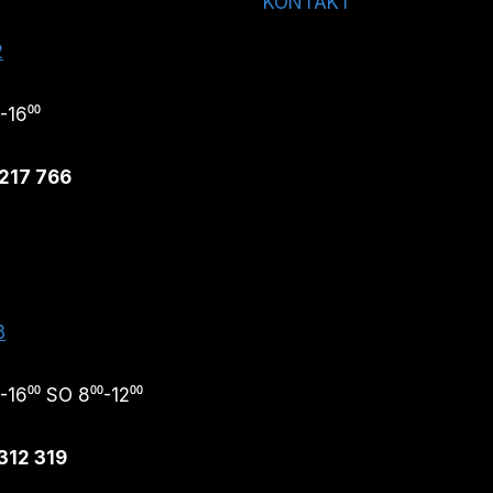
KONTAKT
2
-16⁰⁰
217 766
3
-16⁰⁰ SO 8⁰⁰-12⁰⁰
312 319