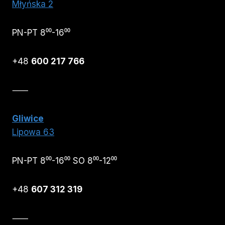
Młyńska 2
PN-PT 8⁰⁰-16⁰⁰
+48
600 217 766
⸺
Gliwice
Lipowa 63
PN-PT 8⁰⁰-16⁰⁰ SO 8⁰⁰-12⁰⁰
+48
607 312 319
⸺