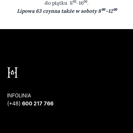
do piątku 8⁰⁰-16⁰⁰.
Lipowa 63 czynna także w soboty 8⁰⁰ -12⁰⁰
INFOLINIA
(+48)
600 217 766