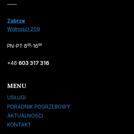
⸺
Zabrze
Wolności 209
PN-PT 8⁰⁰-16⁰⁰
+48
603 317 316
MENU
USŁUGI
PORADNIK POGRZEBOWY
AKTUALNOŚCI
KONTAKT