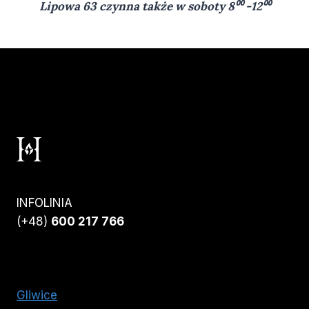
Lipowa 63 czynna także w soboty 8⁰⁰ -12⁰⁰
INFOLINIA
(+48)
600 217 766
Gliwice