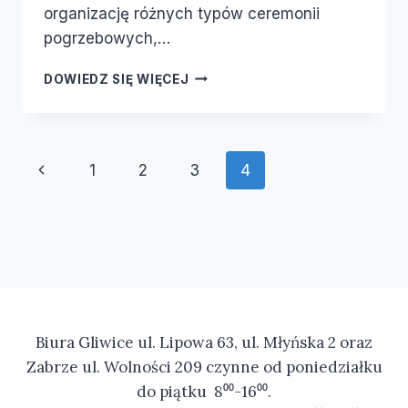
organizację różnych typów ceremonii
pogrzebowych,…
DOWIEDZ SIĘ WIĘCEJ
1
2
3
4
Biura Gliwice ul. Lipowa 63, ul. Młyńska 2 oraz
Zabrze ul. Wolności 209 czynne od poniedziałku
do piątku 8⁰⁰-16⁰⁰.