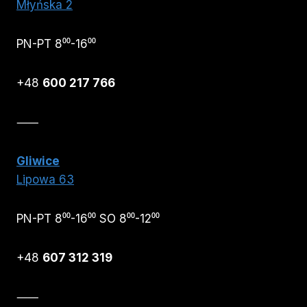
Młyńska 2
PN-PT 8⁰⁰-16⁰⁰
+48
600 217 766
⸺
Gliwice
Lipowa 63
PN-PT 8⁰⁰-16⁰⁰ SO 8⁰⁰-12⁰⁰
+48
607 312 319
⸺