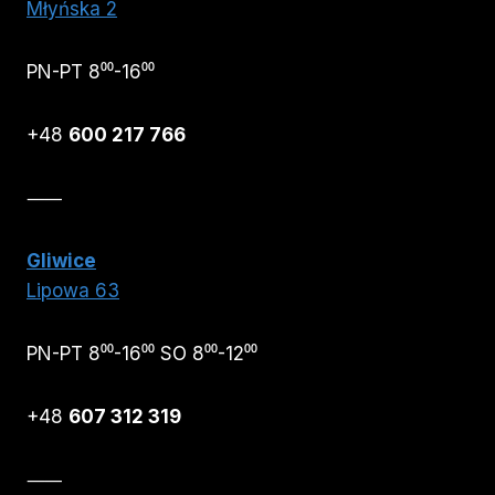
Młyńska 2
PN-PT 8⁰⁰-16⁰⁰
+48
600 217 766
⸺
Gliwice
Lipowa 63
PN-PT 8⁰⁰-16⁰⁰ SO 8⁰⁰-12⁰⁰
+48
607 312 319
⸺