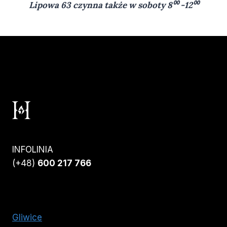
Lipowa 63 czynna także w soboty 8⁰⁰ -12⁰⁰
INFOLINIA
(+48)
600 217 766
Gliwice