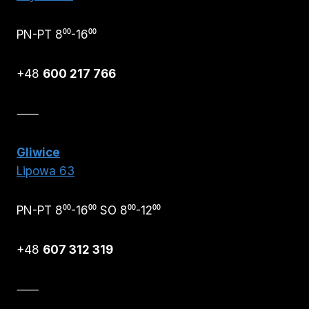
PN-PT 8⁰⁰-16⁰⁰
+48
600 217 766
⸺
Gliwice
Lipowa 63
PN-PT 8⁰⁰-16⁰⁰ SO 8⁰⁰-12⁰⁰
+48
607 312 319
⸺