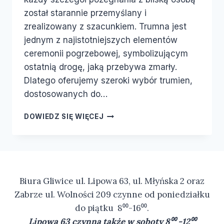
został starannie przemyślany i
zrealizowany z szacunkiem. Trumna jest
jednym z najistotniejszych elementów
ceremonii pogrzebowej, symbolizującym
ostatnią drogę, jaką przebywa zmarły.
Dlatego oferujemy szeroki wybór trumien,
dostosowanych do…
DOWIEDZ SIĘ WIĘCEJ
Biura Gliwice ul. Lipowa 63, ul. Młyńska 2 oraz
Zabrze ul. Wolności 209 czynne od poniedziałku
do piątku 8⁰⁰-16⁰⁰.
Lipowa 63 czynna także w soboty 8⁰⁰ -12⁰⁰