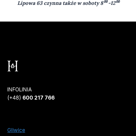
Lipowa 63 czynna także w soboty 8⁰⁰ -12⁰⁰
INFOLINIA
(+48)
600 217 766
Gliwice