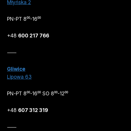
Młyńska 2
PN-PT 8⁰⁰-16⁰⁰
+48
600 217 766
⸺
Gliwice
Lipowa 63
PN-PT 8⁰⁰-16⁰⁰ SO 8⁰⁰-12⁰⁰
+48
607 312 319
⸺