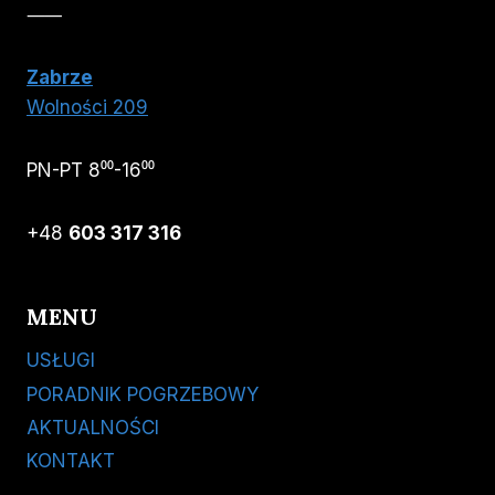
⸺
Zabrze
Wolności 209
PN-PT 8⁰⁰-16⁰⁰
+48
603 317 316
MENU
USŁUGI
PORADNIK POGRZEBOWY
AKTUALNOŚCI
KONTAKT