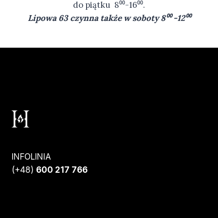
do piątku 8⁰⁰-16⁰⁰.
Lipowa 63 czynna także w soboty 8⁰⁰ -12⁰⁰
INFOLINIA
(+48)
600 217 766