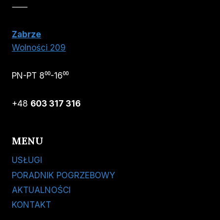
⸺
Zabrze
Wolności 209
PN-PT 8⁰⁰-16⁰⁰
+48
603 317 316
MENU
USŁUGI
PORADNIK POGRZEBOWY
AKTUALNOŚCI
KONTAKT