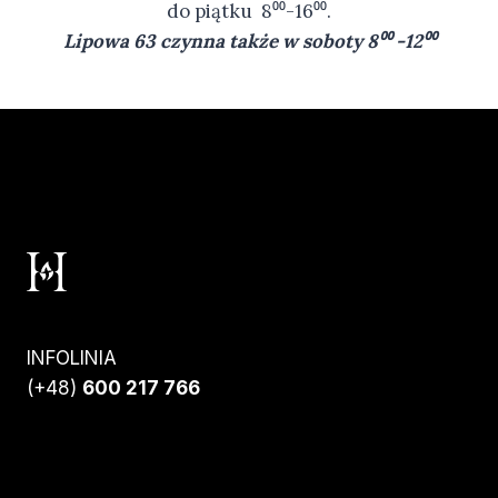
do piątku 8⁰⁰-16⁰⁰.
Lipowa 63 czynna także w soboty 8⁰⁰ -12⁰⁰
INFOLINIA
(+48)
600 217 766