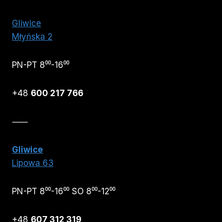
Gliwice
Młyńska 2
PN-PT 8⁰⁰-16⁰⁰
+48
600 217 766
⸺
Gliwice
Lipowa 63
PN-PT 8⁰⁰-16⁰⁰ SO 8⁰⁰-12⁰⁰
+48
607 312 319