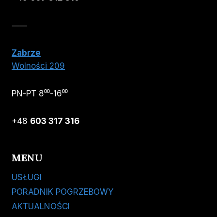
⸺
Zabrze
Wolności 209
PN-PT 8⁰⁰-16⁰⁰
+48
603 317 316
MENU
USŁUGI
PORADNIK POGRZEBOWY
AKTUALNOŚCI