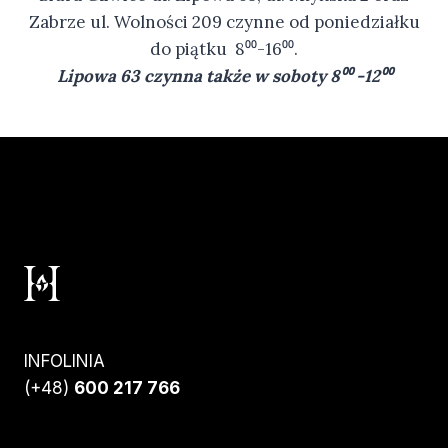
Zabrze ul. Wolności 209 czynne od poniedziałku
do piątku 8⁰⁰-16⁰⁰.
Lipowa 63 czynna także w soboty 8⁰⁰ -12⁰⁰
INFOLINIA
(+48)
600 217 766