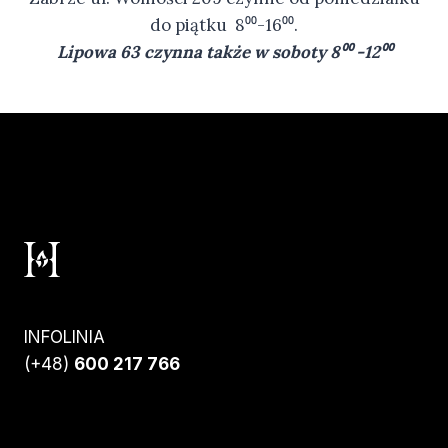
do piątku 8⁰⁰-16⁰⁰.
Lipowa 63 czynna także w soboty 8⁰⁰ -12⁰⁰
INFOLINIA
(+48)
600 217 766