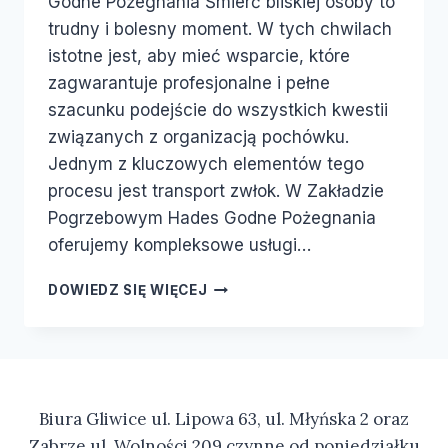
Godne Pożegnania Śmierć bliskiej osoby to
trudny i bolesny moment. W tych chwilach
istotne jest, aby mieć wsparcie, które
zagwarantuje profesjonalne i pełne
szacunku podejście do wszystkich kwestii
związanych z organizacją pochówku.
Jednym z kluczowych elementów tego
procesu jest transport zwłok. W Zakładzie
Pogrzebowym Hades Godne Pożegnania
oferujemy kompleksowe usługi…
DOWIEDZ SIĘ WIĘCEJ
Biura Gliwice ul. Lipowa 63, ul. Młyńska 2 oraz
Zabrze ul. Wolności 209 czynne od poniedziałku