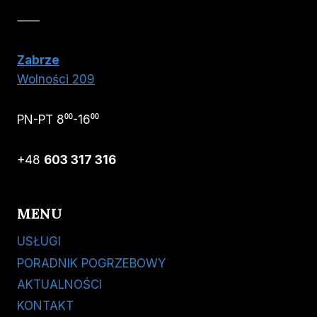
⸺
Zabrze
Wolności 209
PN-PT 8⁰⁰-16⁰⁰
+48
603 317 316
MENU
USŁUGI
PORADNIK POGRZEBOWY
AKTUALNOŚCI
KONTAKT