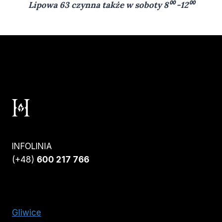
Lipowa 63 czynna także w soboty 8⁰⁰ -12⁰⁰
INFOLINIA
(+48)
600 217 766
Gliwice