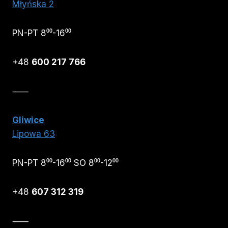
Młyńska 2
PN-PT 8⁰⁰-16⁰⁰
+48
600 217 766
⸺
Gliwice
Lipowa 63
PN-PT 8⁰⁰-16⁰⁰ SO 8⁰⁰-12⁰⁰
+48
607 312 319
⸺