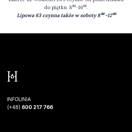
do piątku 8⁰⁰-16⁰⁰.
Lipowa 63 czynna także w soboty 8⁰⁰ -12⁰⁰
INFOLINIA
(+48)
600 217 766