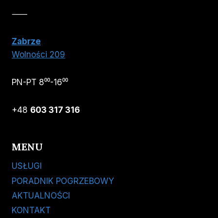
⸺
Zabrze
Wolności 209
PN-PT 8⁰⁰-16⁰⁰
+48
603 317 316
MENU
USŁUGI
PORADNIK POGRZEBOWY
AKTUALNOŚCI
KONTAKT