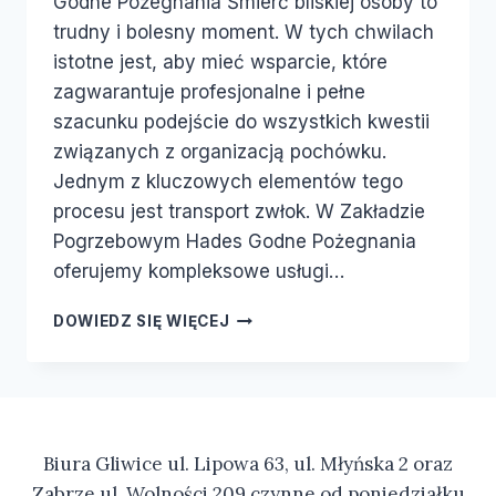
Godne Pożegnania Śmierć bliskiej osoby to
trudny i bolesny moment. W tych chwilach
istotne jest, aby mieć wsparcie, które
zagwarantuje profesjonalne i pełne
szacunku podejście do wszystkich kwestii
związanych z organizacją pochówku.
Jednym z kluczowych elementów tego
procesu jest transport zwłok. W Zakładzie
Pogrzebowym Hades Godne Pożegnania
oferujemy kompleksowe usługi…
DOWIEDZ SIĘ WIĘCEJ
Biura Gliwice ul. Lipowa 63, ul. Młyńska 2 oraz
Zabrze ul. Wolności 209 czynne od poniedziałku