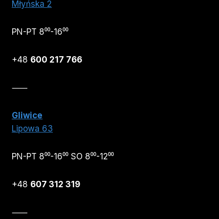
Młyńska 2
PN-PT 8⁰⁰-16⁰⁰
+48
600 217 766
⸺
Gliwice
Lipowa 63
PN-PT 8⁰⁰-16⁰⁰ SO 8⁰⁰-12⁰⁰
+48
607 312 319
⸺