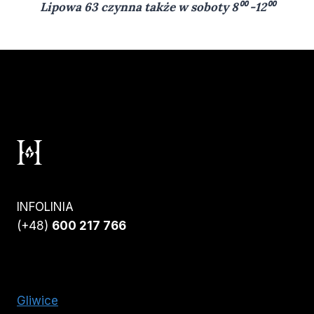
Lipowa 63 czynna także w soboty 8⁰⁰ -12⁰⁰
INFOLINIA
(+48)
600 217 766
Gliwice