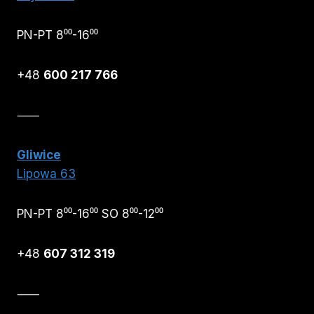
PN-PT 8⁰⁰-16⁰⁰
+48
600 217 766
⸺
Gliwice
Lipowa 63
PN-PT 8⁰⁰-16⁰⁰ SO 8⁰⁰-12⁰⁰
+48
607 312 319
⸺