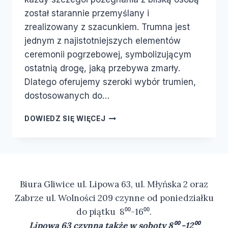
został starannie przemyślany i
zrealizowany z szacunkiem. Trumna jest
jednym z najistotniejszych elementów
ceremonii pogrzebowej, symbolizującym
ostatnią drogę, jaką przebywa zmarły.
Dlatego oferujemy szeroki wybór trumien,
dostosowanych do…
DOWIEDZ SIĘ WIĘCEJ
Biura Gliwice ul. Lipowa 63, ul. Młyńska 2 oraz
Zabrze ul. Wolności 209 czynne od poniedziałku
do piątku 8⁰⁰-16⁰⁰.
Lipowa 63 czynna także w soboty 8⁰⁰ -12⁰⁰