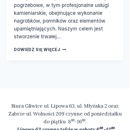
pogrzebowe, w tym profesjonalne usługi
kamieniarskie, obejmujące wykonanie
nagrobków, pomników oraz elementów
upamiętniających. Naszym celem jest
stworzenie trwałej…
DOWIEDZ SIĘ WIĘCEJ
Biura Gliwice ul. Lipowa 63, ul. Młyńska 2 oraz
Zabrze ul. Wolności 209 czynne od poniedziałku
do piątku 8⁰⁰-16⁰⁰.
Lipowa 63 czynna także w soboty 8⁰⁰ -12⁰⁰