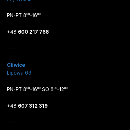
PN-PT 8⁰⁰-16⁰⁰
+48
600 217 766
⸺
Gliwice
Lipowa 63
PN-PT 8⁰⁰-16⁰⁰ SO 8⁰⁰-12⁰⁰
+48
607 312 319
⸺