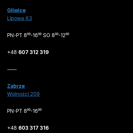
Gliwice
Lipowa 63
PN-PT 8⁰⁰-16⁰⁰ SO 8⁰⁰-12⁰⁰
+48
607 312 319
⸺
Zabrze
Wolności 209
PN-PT 8⁰⁰-16⁰⁰
+48
603 317 316