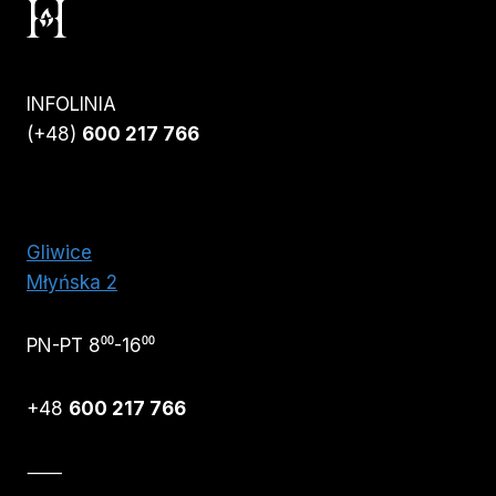
INFOLINIA
(+48)
600 217 766
Gliwice
Młyńska 2
PN-PT 8⁰⁰-16⁰⁰
+48
600 217 766
⸺